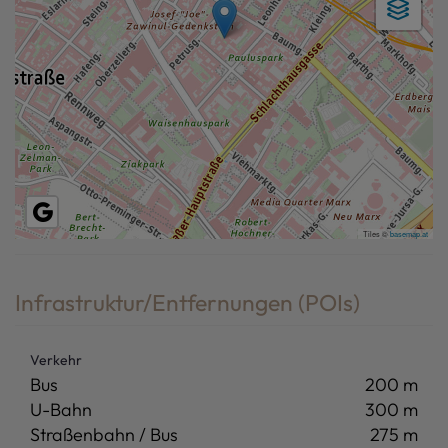
Tiles ©
basemap.at
Infrastruktur/Entfernungen (POIs)
Verkehr
Bus
200 m
U-Bahn
300 m
Straßenbahn / Bus
275 m