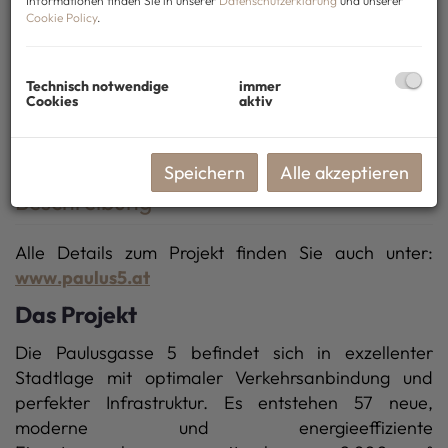
Informationen finden Sie in unserer
Datenschutzerklärung
und unserer
Cookie Policy
.
Technisch notwendige
immer
Cookies
aktiv
Speichern
Alle akzeptieren
Beschreibung
Alle Details zum Projekt finden Sie auch unter:
www.paulus5.at
Das Projekt
Die Paulusgasse 5 befindet sich in exzellenter
Stadtlage mit optimaler Verkehrsanbindung und
perfekter Infrastruktur. Es entstehen 57 neue,
moderne und energieeffiziente