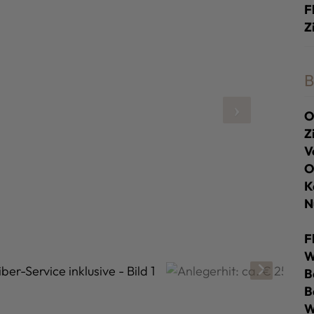
F
Z
B
O
Z
V
O
K
N
F
W
B
B