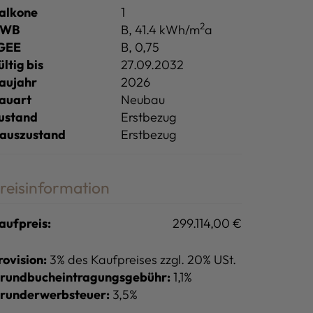
alkone
1
2
HWB
B, 41.4 kWh/m
a
GEE
B, 0,75
ültig bis
27.09.2032
aujahr
2026
auart
Neubau
ustand
Erstbezug
auszustand
Erstbezug
reisinformation
aufpreis:
299.114,00 €
rovision:
3% des Kaufpreises zzgl. 20% USt.
rundbucheintragungsgebühr:
1,1%
runderwerbsteuer:
3,5%