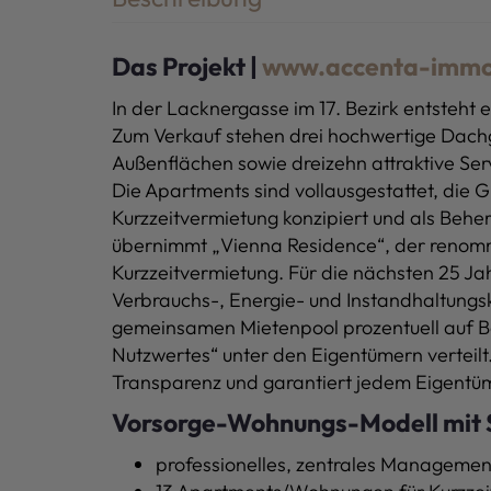
Das Projekt |
www.accenta-immo.
In der Lacknergasse im 17. Bezirk entsteh
Zum Verkauf stehen drei hochwertige Dac
Außenflächen sowie dreizehn attraktive Se
Die Apartments sind voll
ausgestattet, die G
Kurzzeitvermietung konzipiert und als Beh
übernimmt „Vienna Residence“, der renommi
Kurzzeitvermietung. Für die nächsten 25 Jah
Verbrauchs-, Energie- und Instandhaltung
gemeinsamen Mietenpool prozentuell auf Ba
Nutzwertes“ unter den Eigentümern verteilt. 
Transparenz und garantiert jedem Eigentüm
Vorsorge-Wohnungs-Modell mit 
professionelles, zentrales Manageme