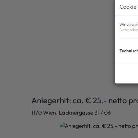
Cookie 
Wir verwen
Datenschut
Technisc
Anlegerhit: ca. € 25,- netto pr
1170 Wien
, Lacknergasse 31 / 06