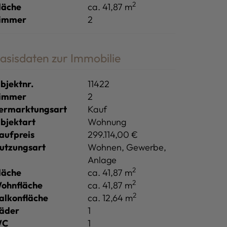
2
läche
ca. 41,87 m
immer
2
asisdaten zur Immobilie
bjektnr.
11422
immer
2
ermarktungsart
Kauf
bjektart
Wohnung
aufpreis
299.114,00 €
utzungsart
Wohnen
Gewerbe
Anlage
2
läche
ca. 41,87 m
2
ohnfläche
ca. 41,87 m
2
alkonfläche
ca. 12,64 m
äder
1
WC
1