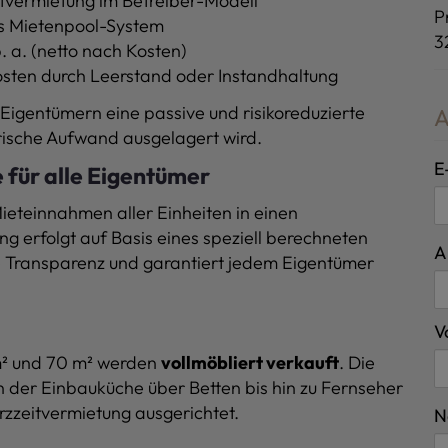
tvermietung im Betreiber-Modell
P
s Mietenpool-System
3
. a. (netto nach Kosten)
osten durch Leerstand oder Instandhaltung
Eigentümern eine passive und risikoreduzierte
A
rische Aufwand ausgelagert wird.
E
e für alle Eigentümer
ieteinnahmen aller Einheiten in einen
 erfolgt auf Basis eines speziell berechneten
A
le Transparenz und garantiert jedem Eigentümer
V
 m² und 70 m² werden
vollmöbliert verkauft
. Die
n der Einbauküche über Betten bis hin zu Fernseher
urzzeitvermietung ausgerichtet.
N