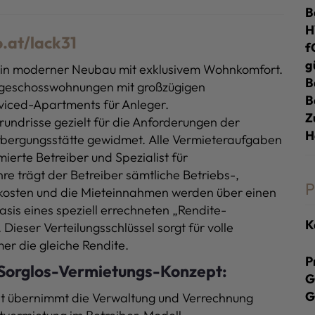
B
at/lack31
f
g
t ein moderner Neubau mit exklusivem Wohnkomfort.
B
hgeschosswohnungen mit großzügigen
B
rviced-Apartments für Anleger.
Z
rundrisse gezielt für die Anforderungen der
H
erbergungsstätte gewidmet. Alle Vermieteraufgaben
erte Betreiber und Spezialist für
re trägt der Betreiber sämtliche Betriebs-,
P
skosten und die Mieteinnahmen werden über einen
sis eines speziell errechneten „Rendite-
K
Dieser Verteilungsschlüssel sorgt für volle
er die gleiche Rendite.
P
Sorglos-Vermietungs-Konzept:
G
G
nt übernimmt die Verwaltung und Verrechnung