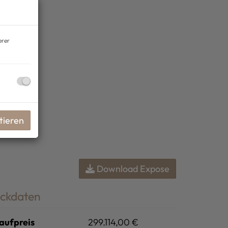
erer
tieren
Download Expose
ckdaten
aufpreis
299.114,00 €