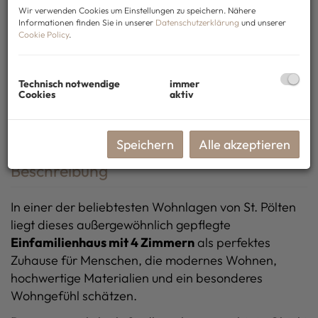
Wir verwenden Cookies um Einstellungen zu speichern. Nähere
Informationen finden Sie in unserer
Datenschutzerklärung
und unserer
Cookie Policy
.
Technisch notwendige
immer
Cookies
aktiv
Virtueller Rundgang
Speichern
Alle akzeptieren
Beschreibung
In einer der beliebtesten Wohnlagen von St. Pölten
liegt dieses außergewöhnlich gepflegte
Einfamilienhaus mit 4 Zimmern
als perfektes
Zuhause für Menschen, die modernes Wohnen,
hochwertige Materialien und ein besonderes
Wohngefühl schätzen.