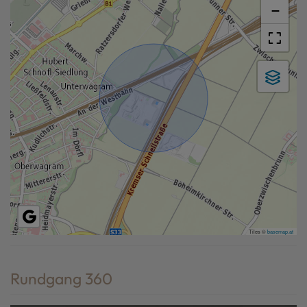
−
Tiles ©
basemap.at
Rundgang 360