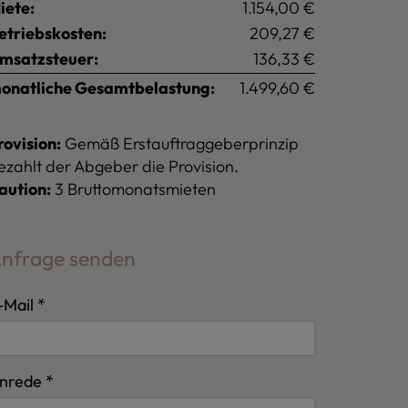
iete:
1.154,00 €
etriebskosten:
209,27 €
msatzsteuer:
136,33 €
onatliche Gesamtbelastung:
1.499,60 €
rovision:
Gemäß Erstauftraggeberprinzip
ezahlt der Abgeber die Provision.
aution:
3 Bruttomonatsmieten
nfrage senden
-Mail
nrede