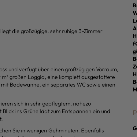
B
L
A
liegt die großzügige, sehr ruhige 3-Zimmer
f
g
B
Z
oss und verfügt über einen großzügigen Vorraum,
H
 m² großen Loggia, eine komplett ausgestattete
B
 mit Badewanne, ein separates WC sowie einen
M
eren sich in sehr gepflegtem, nahezu
 Blick ins Grüne lädt zum Entspannen ein und
P
t.
G
chen Sie in wenigen Gehminuten. Ebenfalls