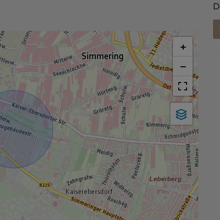
D
+
−