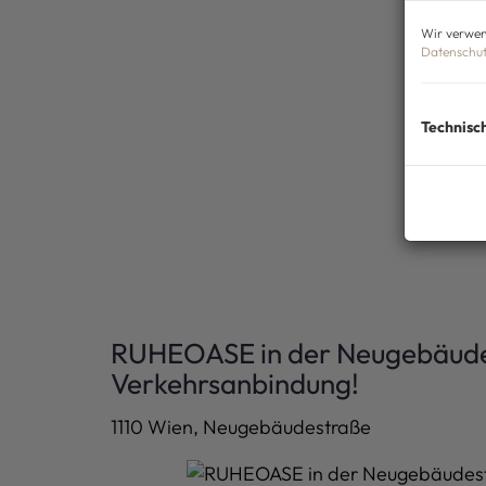
Wir verwen
Datenschut
Technisc
RUHEOASE in der Neugebäudes
Verkehrsanbindung!
1110 Wien
, Neugebäudestraße