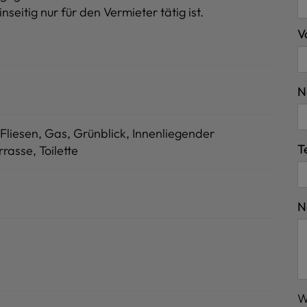
itig nur für den Vermieter tätig ist.
V
N
Fliesen
Gas
Grünblick
Innenliegender
T
rrasse
Toilette
N
W