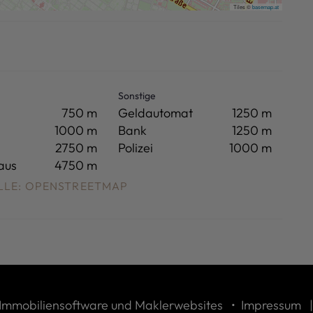
Tiles ©
basemap.at
Sonstige
750 m
Geldautomat
1250 m
1000 m
Bank
1250 m
2750 m
Polizei
1000 m
aus
4750 m
ELLE: OPENSTREETMAP
 Immobiliensoftware und Maklerwebsites
•
Impressum