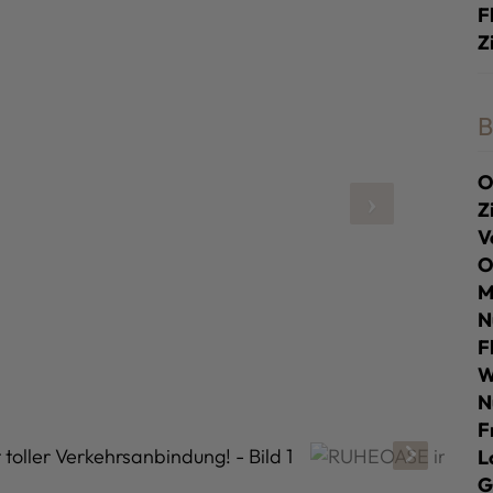
F
Z
B
O
Z
V
O
M
N
F
W
N
F
L
G