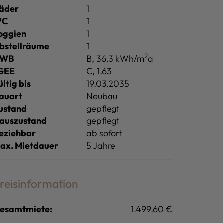
äder
1
WC
1
oggien
1
bstellräume
1
2
HWB
B, 36.3 kWh/m
a
GEE
C, 1,63
ültig bis
19.03.2035
auart
Neubau
ustand
gepflegt
auszustand
gepflegt
eziehbar
ab sofort
ax. Mietdauer
5 Jahre
reisinformation
esamtmiete:
1.499,60 €