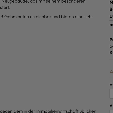
oss Neugebäude, das mit seinem besonderen
M
tert.
B
U
a 3 Gehminuten erreichbar und bieten eine sehr
m
P
b
K
A
E
A
tgegen dem in der Immobilienwirtschaft üblichen