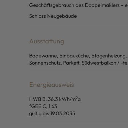
Geschäftsgebrauch des Doppelmaklers – einse
Schloss Neugebäude
Ausstattung
Badewanne
Einbauküche
Etagenheizung
Sonnenschutz
Parkett
Südwestbalkon / -te
Energieausweis
2
HWB
B, 36.3 kWh/m
a
fGEE
C, 1,63
gültig bis
19.03.2035