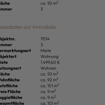
2
läche
ca. 92 m
immer
3
asisdaten zur Immobilie
bjektnr.
11514
immer
3
ermarktungsart
Miete
bjektart
Wohnung
iete
1.499,60 €
utzungsart
Wohnen
2
läche
ca. 92 m
2
ohnfläche
ca. 92 m
2
utzfläche
ca. 101 m
2
reie Fläche
ca. 9 m
2
oggiafläche
ca. 9 m
2
esamtfläche
ca. 101 m