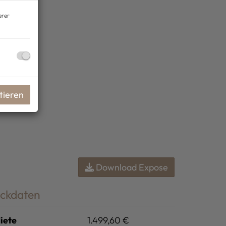
erer
tieren
Download Expose
ckdaten
iete
1.499,60 €