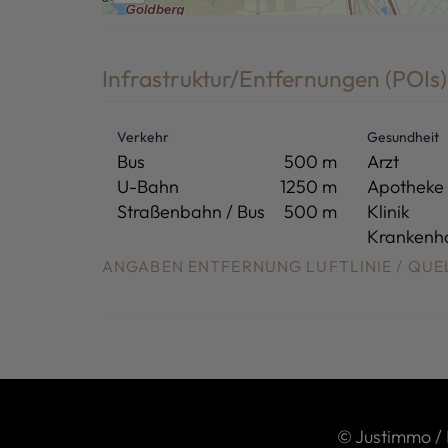
Infrastruktur/Entfernungen (POIs)
Verkehr
Gesundheit
Bus
500 m
Arzt
U-Bahn
1250 m
Apotheke
Straßenbahn / Bus
500 m
Klinik
Krankenh
ANGABEN ENTFERNUNG LUFTLINIE / QU
©
Justimmo /